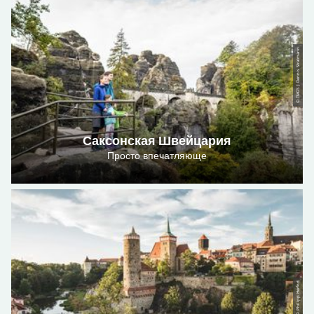
© TMGS / Dennis Stratmann
Саксонская Швейцария
Просто впечатляюще
© Philipp Herfort