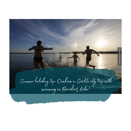
© Nikolai Schmidt
Summer holiday tip: Combine a Görlitz city trip with
swimming in Berzdorf Lake!