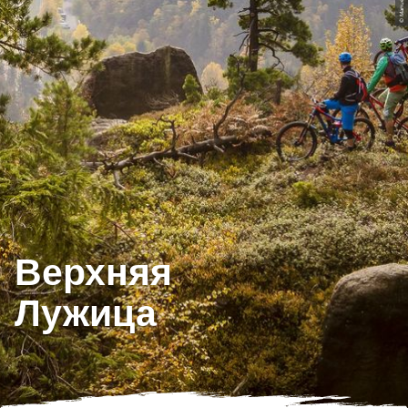
© Manuel Rohne
Верхняя
Лужица