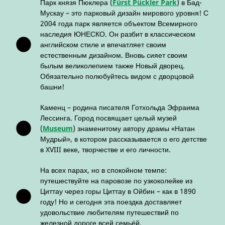
Парк князя Пюклера (
Fürst Pückler Park
) в Бад-
Мускау – это парковый дизайн мирового уровня! С
2004 года парк является объектом Всемирного
наследия ЮНЕСКО. Он разбит в классическом
английском стиле и впечатляет своим
естественным дизайном. Вновь сияет своим
былым великолепием также Новый дворец.
Обязательно полюбуйтесь видом с дворцовой
башни!
Каменц – родина писателя Готхольда Эфраима
Лессинга. Город посвящает целый музей
(
Museum
) знаменитому автору драмы «Натан
Мудрый», в котором рассказывается о его детстве
в XVIII веке, творчестве и его личности.
На всех парах, но в спокойном темпе:
путешествуйте на паровозе по узкоколейке из
Циттау через горы Циттау в Ойбин – как в 1890
году! Но и сегодня эта поездка доставляет
удовольствие любителям путешествий по
железной дороге всей семьёй.