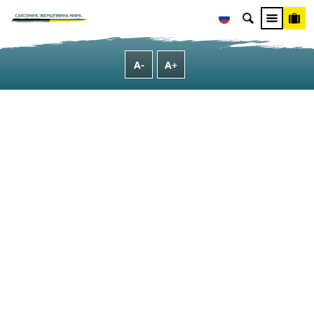
Культура, Природа, Семья и Велнесс
Культура
[Translate to Russisch:] Palaces & Castles
A-
A+